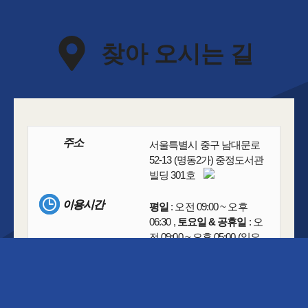
찾아 오시는 길
주소
서울특별시 중구 남대문로
52-13 (명동2가) 중정도서관
빌딩 301호
이용시간
이용시간
평일
: 오전 09:00 ~ 오후
06:30 ,
토요일 & 공휴일
: 오
전 09:00 ~ 오후 05:00 (일요
일 휴무)