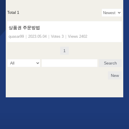
Total 1
상품권 주문방법
quasar99
|
2023.05.04
|
Votes 3
|
Views 2402
1
Search
New